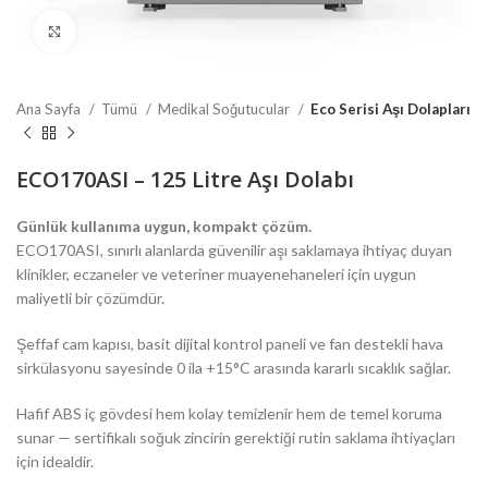
Click to enlarge
Ana Sayfa
Tümü
Medikal Soğutucular
Eco Serisi Aşı Dolapları
ECO170ASI – 125 Litre Aşı Dolabı
Günlük kullanıma uygun, kompakt çözüm.
ECO170ASI, sınırlı alanlarda güvenilir aşı saklamaya ihtiyaç duyan
klinikler, eczaneler ve veteriner muayenehaneleri için uygun
maliyetli bir çözümdür.
Şeffaf cam kapısı, basit dijital kontrol paneli ve fan destekli hava
sirkülasyonu sayesinde 0 ila +15°C arasında kararlı sıcaklık sağlar.
Hafif ABS iç gövdesi hem kolay temizlenir hem de temel koruma
sunar — sertifikalı soğuk zincirin gerektiği rutin saklama ihtiyaçları
için idealdir.