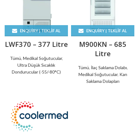
ENQUIRY | TEKLIF AL
ENQUIRY | TEKLIF AL
LWF370 – 377 Litre
M900KN – 685
Litre
Tümü
,
Medikal Soğutucular
,
Ultra Düşük Sıcaklık
Tümü
,
İlaç Saklama Dolabı
,
Dondurucular (-55/-80°C)
Medikal Soğutucular
,
Kan
Saklama Dolapları