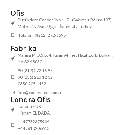
Ofis
Büyükdere Caddesi No : 171 (Bağımsız Bölüm 107)
Metrocity Avm / Şişli - İstanbul / Turkey
Telefon: 0(212) 272-1595
Fabrika
Manisa M.O.S.B. 4. Kısım Ahmet Nazif Zorlu Bulvarı.
No:32 45030
90 (212) 272 15 95
90 (236) 213 12 12
0850 205 4452
info@coolermed.com.tr
Londra Ofis
London / UK
Hisham EL DADA
+447732875904
+447810206613