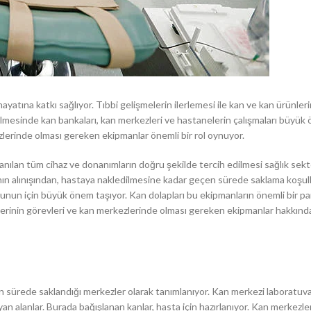
yatına katkı sağlıyor. Tıbbi gelişmelerin ilerlemesi ile kan ve kan ürünler
ilmesinde kan bankaları, kan merkezleri ve hastanelerin çalışmaları büyük
zlerinde olması gereken ekipmanlar önemli bir rol oynuyor.
nılan tüm cihaz ve donanımların doğru şekilde tercih edilmesi sağlık sekt
nın alınışından, hastaya nakledilmesine kadar geçen sürede saklama koşull
nun için büyük önem taşıyor. Kan dolapları bu ekipmanların önemli bir pa
erinin görevleri ve kan merkezlerinde olması gereken ekipmanlar hakkındak
n sürede saklandığı merkezler olarak tanımlanıyor. Kan merkezi laboratuva
an alanlar. Burada bağışlanan kanlar, hasta için hazırlanıyor. Kan merkezle