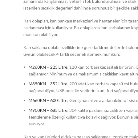
zamanında karşılanması, yeterli stok bulundurulması ve stok y
istenilen sıcaklık değerleri dahilinde sorunsuz bir şekilde sakl
Kan dolapları, kan bankası merkezleri ve hastaneler için tasar
saklanması için kullanılıyor. Bu dolaplarda kan torbalarının ko
mümkün olabiliyor.
Kan saklama dolabı özelliklerine göre farklı modellerde bulun
uygun olabilecek 4 farklı seçenek görmek mümkün:
M260KN – 225 Litre
, 120 kan torbası kapasiteli bir ürün.
sağlanıyor. Minimum ya da maksimum sıcaklıkları kayıt altınd
M390KN – 352 Litre
, 200 adet kan torbası kapasitesi bulun
bağlanabiliyor, USB port ile verilerin transferi sağlanabiliyo
M660KN – 600 Litre
, Geniş hacmi ve ayarlanabilir raf sistem
M900KN – 685 Litre
, 304 kalite paslanmaz çelikten yapıla
temizlenme özelliği kullanıcıya kolaylık sağlıyor. Bununla 
sunuyor.
Kan ve kan ürünleri oldukça hassas saklanması gereken malz