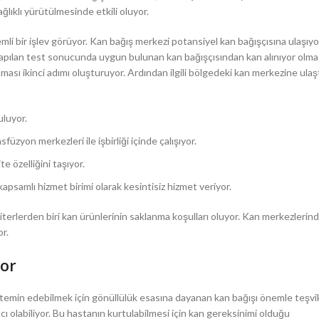
lıklı yürütülmesinde etkili oluyor.
li bir işlev görüyor. Kan bağış merkezi potansiyel kan bağışçısına ulaşıyo
pılan test sonucunda uygun bulunan kan bağışçısından kan alınıyor olması
ı ikinci adımı oluşturuyor. Ardından ilgili bölgedeki kan merkezine ulaştı
uluyor.
üzyon merkezleri ile işbirliği içinde çalışıyor.
e özelliğini taşıyor.
n kapsamlı hizmet birimi olarak kesintisiz hizmet veriyor.
erlerden biri kan ürünlerinin saklanma koşulları oluyor. Kan merkezlerin
r.
or
 temin edebilmek için gönüllülük esasına dayanan kan bağışı önemle teşvik 
ı olabiliyor. Bu hastanın kurtulabilmesi için kan gereksinimi olduğu