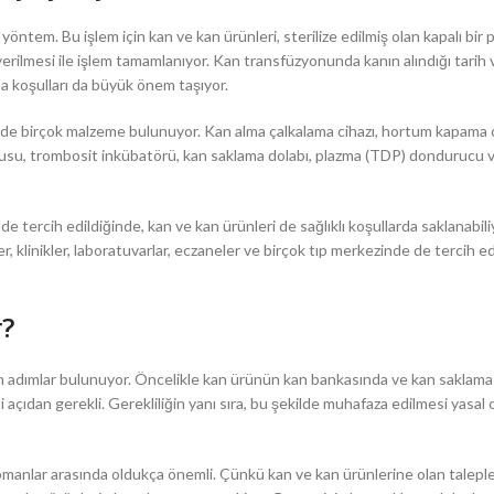
ntem. Bu işlem için kan ve kan ürünleri, sterilize edilmiş olan kapalı bir 
e verilmesi ile işlem tamamlanıyor. Kan transfüzyonunda kanın alındığı tarih
a koşulları da büyük önem taşıyor.
de birçok malzeme bulunuyor. Kan alma çalkalama cihazı, hortum kapama c
kutusu, trombosit inkübatörü, kan saklama dolabı, plazma (TDP) dondurucu v
 tercih edildiğinde, kan ve kan ürünleri de sağlıklı koşullarda saklanabili
klinikler, laboratuvarlar, eczaneler ve birçok tıp merkezinde de tercih ed
r?
ken adımlar bulunuyor. Öncelikle kan ürünün kan bankasında ve kan saklama
çıdan gerekli. Gerekliliğin yanı sıra, bu şekilde muhafaza edilmesi yasal 
anlar arasında oldukça önemli. Çünkü kan ve kan ürünlerine olan taleple