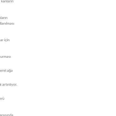
 kanların
ların
llanılması
ar için
 durması
yerel ağa
artırılıyor.
mrü
 arasında