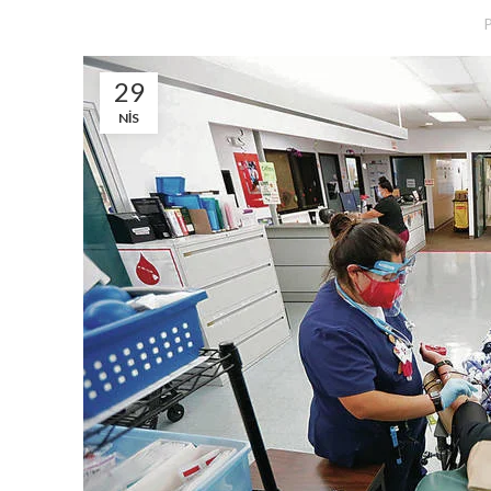
29
NIS