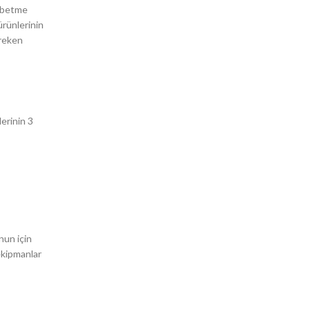
aybetme
ürünlerinin
ereken
erinin 3
nun için
ekipmanlar