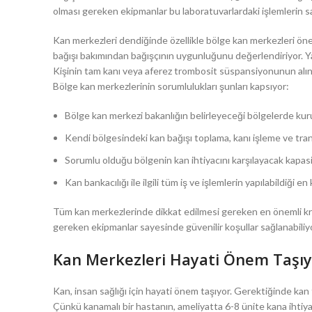
olması gereken ekipmanlar bu laboratuvarlardaki işlemlerin sağ
Kan merkezleri dendiğinde özellikle bölge kan merkezleri önem
bağışı bakımından bağışçının uygunluğunu değerlendiriyor. Ya
Kişinin tam kanı veya aferez trombosit süspansiyonunun alınmas
Bölge kan merkezlerinin sorumlulukları şunları kapsıyor:
Bölge kan merkezi bakanlığın belirleyeceği bölgelerde kur
Kendi bölgesindeki kan bağışı toplama, kanı işleme ve transf
Sorumlu olduğu bölgenin kan ihtiyacını karşılayacak kapasit
Kan bankacılığı ile ilgili tüm iş ve işlemlerin yapılabildiği e
Tüm kan merkezlerinde dikkat edilmesi gereken en önemli krit
gereken ekipmanlar sayesinde güvenilir koşullar sağlanabiliyo
Kan Merkezleri Hayati Önem Taşıy
Kan, insan sağlığı için hayati önem taşıyor. Gerektiğinde kan
Çünkü kanamalı bir hastanın, ameliyatta 6-8 ünite kana ihtiyac