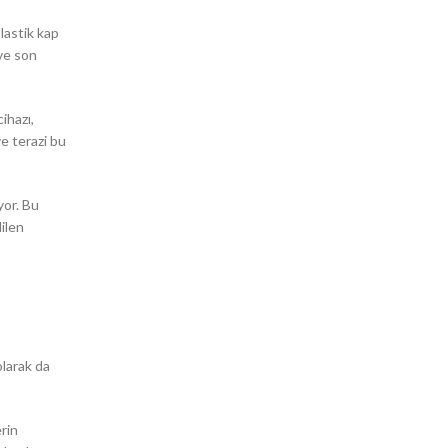
plastik kap
 ve son
ihazı,
e terazi bu
yor. Bu
ilen
olarak da
rin