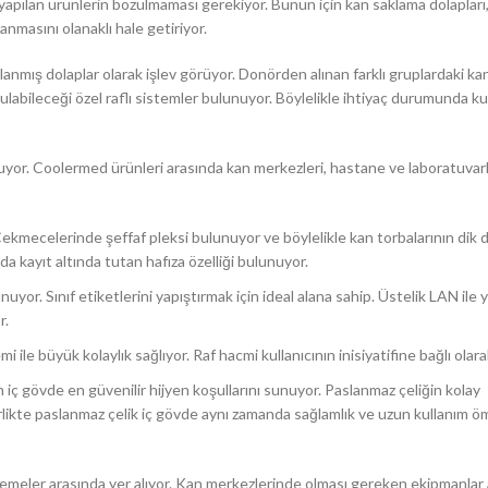
apılan ürünlerin bozulmaması gerekiyor. Bunun için kan saklama dolapları,
anmasını olanaklı hale getiriyor.
lanmış dolaplar olarak işlev görüyor. Donörden alınan farklı gruplardaki kan
yulabileceği özel raflı sistemler bulunuyor. Böylelikle ihtiyaç durumunda ku
uyor. Coolermed ürünleri arasında kan merkezleri, hastane ve laboratuvarl
 Çekmecelerinde şeffaf pleksi bulunuyor ve böylelikle kan torbalarının dik
a kayıt altında tutan hafıza özelliği bulunuyor.
uyor. Sınıf etiketlerini yapıştırmak için ideal alana sahip. Üstelik LAN ile 
r.
i ile büyük kolaylık sağlıyor. Raf hacmi kullanıcının inisiyatifine bağlı olarak 
n iç gövde en güvenilir hijyen koşullarını sunuyor. Paslanmaz çeliğin kolay
birlikte paslanmaz çelik iç gövde aynı zamanda sağlamlık ve uzun kullanım ö
emeler arasında yer alıyor. Kan merkezlerinde olması gereken ekipmanlar