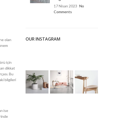
17 Nisan 2023
No
Comments
OUR INSTAGRAM
ine olan
 önem
örü için
arı dikkat
rçası. Bu
i bilgileri
rı ise
rinde